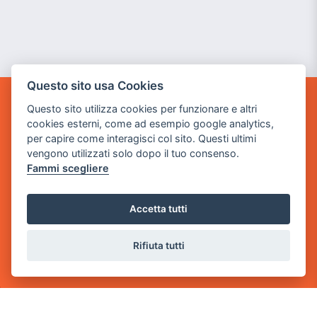
Questo sito usa Cookies
Questo sito utilizza cookies per funzionare e altri
GAME WARP
cookies esterni, come ad esempio google analytics,
BY POWER GAME SRL
per capire come interagisci col sito. Questi ultimi
vengono utilizzati solo dopo il tuo consenso.
Sede Legale
Fammi scegliere
via Villaggio dei Platani, 3
- 25014 Castenedolo, Brescia
Accetta tutti
Sede Operativa
via Industriale, 2 - 25082 Botticino, BS
Rifiuta tutti
Partita iva 03308130982
Cod. SDI: USAL8PV
CONTATTI
e-mail:
info@powergame.it