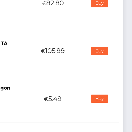
82.80
€
Buy
ITA
105.99
€
Buy
agon
5.49
€
Buy