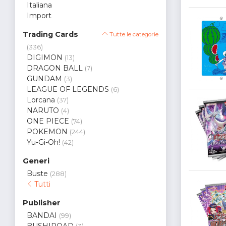
Italiana
Import
Trading Cards
Tutte le categorie
(336)
DIGIMON
(13)
DRAGON BALL
(7)
GUNDAM
(3)
LEAGUE OF LEGENDS
(6)
Lorcana
(37)
NARUTO
(4)
ONE PIECE
(74)
POKEMON
(244)
Yu-Gi-Oh!
(42)
Generi
Buste
(288)
Tutti
Publisher
BANDAI
(99)
BUSHIROAD