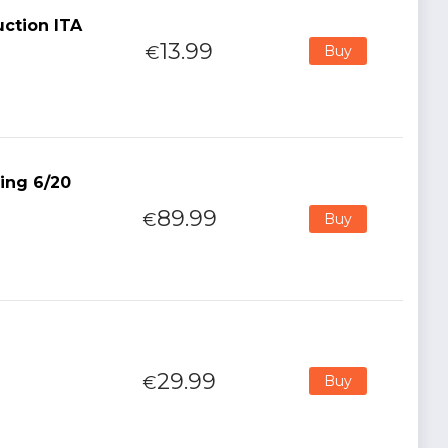
uction ITA
13.99
€
Buy
ing 6/20
89.99
€
Buy
29.99
€
Buy