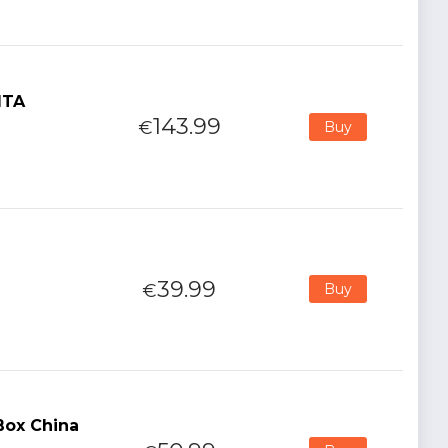
ITA
143.99
€
Buy
39.99
€
Buy
Box China