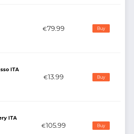
79.99
€
Buy
isso ITA
13.99
€
Buy
ery ITA
105.99
€
Buy