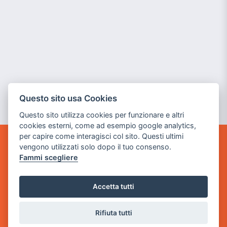
Questo sito usa Cookies
Questo sito utilizza cookies per funzionare e altri
cookies esterni, come ad esempio google analytics,
per capire come interagisci col sito. Questi ultimi
vengono utilizzati solo dopo il tuo consenso.
GAME WARP
Fammi scegliere
BY POWER GAME SRL
Sede Legale
Accetta tutti
via Villaggio dei Platani, 3
- 25014 Castenedolo, Brescia
Rifiuta tutti
Sede Operativa