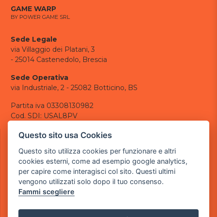
GAME WARP
BY POWER GAME SRL
Sede Legale
via Villaggio dei Platani, 3
- 25014 Castenedolo, Brescia
Sede Operativa
via Industriale, 2 - 25082 Botticino, BS
Partita iva 03308130982
Cod. SDI: USAL8PV
CONTATTI
Questo sito usa Cookies
e-mail:
info@powergame.it
Questo sito utilizza cookies per funzionare e altri
tel.: +39 030 376 2377
cookies esterni, come ad esempio google analytics,
tel.: +39 030 336 6259
per capire come interagisci col sito. Questi ultimi
pec:
powergamesrl@legalmail.it
vengono utilizzati solo dopo il tuo consenso.
Fammi scegliere
LINK UTILI
Chi siamo
Informazioni generali