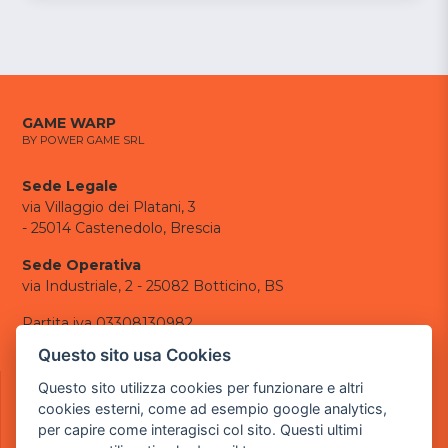
GAME WARP
BY POWER GAME SRL
Sede Legale
via Villaggio dei Platani, 3
- 25014 Castenedolo, Brescia
Sede Operativa
via Industriale, 2 - 25082 Botticino, BS
Partita iva 03308130982
Cod. SDI: USAL8PV
Questo sito usa Cookies
CONTATTI
Questo sito utilizza cookies per funzionare e altri
e-mail:
info@powergame.it
cookies esterni, come ad esempio google analytics,
tel.: +39 030 376 2377
per capire come interagisci col sito. Questi ultimi
tel.: +39 030 336 6259