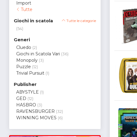
Import
Tutte
Giochi in scatola
Tutte le categorie
(54)
Generi
Cluedo
(2)
Giochi in Scatola Vari
(36)
Monopoly
(3)
Puzzle
(12)
Trivial Pursuit
(1)
Publisher
ABYSTYLE
(1)
GED
(12)
HASBRO
(3)
RAVENSBURGER
(32)
WINNING MOVES
(6)