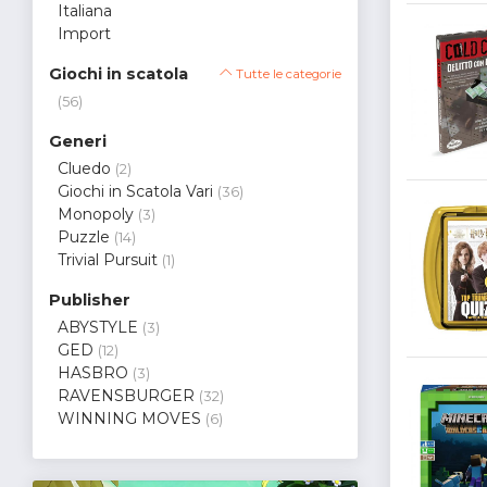
Italiana
Import
Giochi in scatola
Tutte le categorie
(56)
Generi
Cluedo
(2)
Giochi in Scatola Vari
(36)
Monopoly
(3)
Puzzle
(14)
Trivial Pursuit
(1)
Publisher
ABYSTYLE
(3)
GED
(12)
HASBRO
(3)
RAVENSBURGER
(32)
WINNING MOVES
(6)