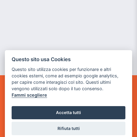
Questo sito usa Cookies
Questo sito utilizza cookies per funzionare e altri
cookies esterni, come ad esempio google analytics,
per capire come interagisci col sito. Questi ultimi
vengono utilizzati solo dopo il tuo consenso.
GAME WARP
Fammi scegliere
BY POWER GAME SRL
Sede Legale
Accetta tutti
via Villaggio dei Platani, 3
- 25014 Castenedolo, Brescia
Rifiuta tutti
Sede Operativa