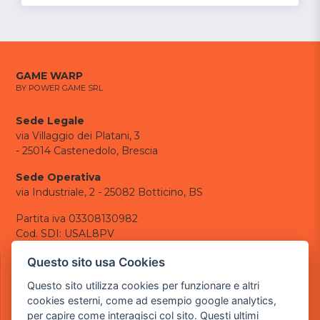
GAME WARP
BY POWER GAME SRL
Sede Legale
via Villaggio dei Platani, 3
- 25014 Castenedolo, Brescia
Sede Operativa
via Industriale, 2 - 25082 Botticino, BS
Partita iva 03308130982
Cod. SDI: USAL8PV
CONTATTI
Questo sito usa Cookies
e-mail:
info@powergame.it
Questo sito utilizza cookies per funzionare e altri
tel.: +39 030 376 2377
cookies esterni, come ad esempio google analytics,
tel.: +39 030 336 6259
per capire come interagisci col sito. Questi ultimi