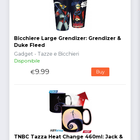
Bicchiere Large Grendizer: Grendizer &
Duke Fleed
Gadget - Tazze e Bicchieri
Disponibile
9.99
€
Buy
TNBC Tazza Heat Change 460ml: Jack &