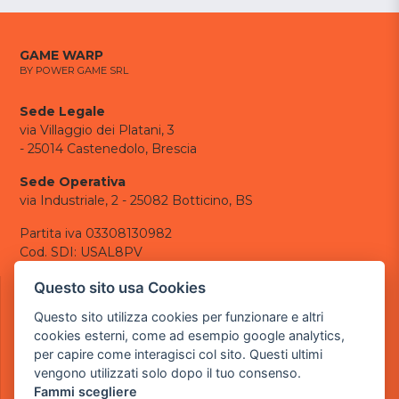
GAME WARP
BY POWER GAME SRL
Sede Legale
via Villaggio dei Platani, 3
- 25014 Castenedolo, Brescia
Sede Operativa
via Industriale, 2 - 25082 Botticino, BS
Partita iva 03308130982
Cod. SDI: USAL8PV
CONTATTI
Questo sito usa Cookies
e-mail:
info@powergame.it
Questo sito utilizza cookies per funzionare e altri
tel.: +39 030 376 2377
cookies esterni, come ad esempio google analytics,
tel.: +39 030 336 6259
per capire come interagisci col sito. Questi ultimi
pec:
powergamesrl@legalmail.it
vengono utilizzati solo dopo il tuo consenso.
Fammi scegliere
LINK UTILI