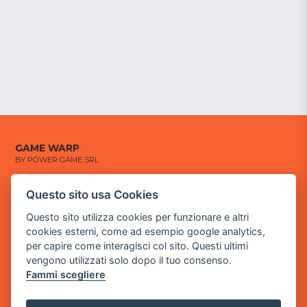
GAME WARP
BY POWER GAME SRL
Sede Legale
Questo sito usa Cookies
via Villaggio dei Platani, 3
Questo sito utilizza cookies per funzionare e altri
- 25014 Castenedolo, Brescia
cookies esterni, come ad esempio google analytics,
Sede Operativa
per capire come interagisci col sito. Questi ultimi
via Industriale, 2 - 25082 Botticino, BS
vengono utilizzati solo dopo il tuo consenso.
Fammi scegliere
Partita iva 03308130982
Cod. SDI: USAL8PV