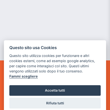
Questo sito usa Cookies
Questo sito utilizza cookies per funzionare e altri
cookies esterni, come ad esempio google analytics,
per capire come interagisci col sito. Questi ultimi
vengono utilizzati solo dopo il tuo consenso.
GAME WARP
Fammi scegliere
BY POWER GAME SRL
Sede Legale
Accetta tutti
via Villaggio dei Platani, 3
- 25014 Castenedolo, Brescia
Rifiuta tutti
Sede Operativa