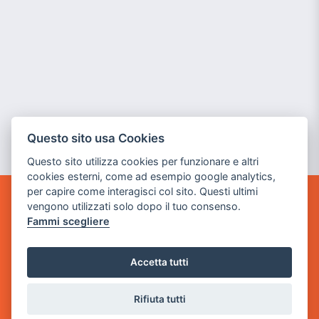
Questo sito usa Cookies
Questo sito utilizza cookies per funzionare e altri
cookies esterni, come ad esempio google analytics,
per capire come interagisci col sito. Questi ultimi
vengono utilizzati solo dopo il tuo consenso.
GAME WARP
Fammi scegliere
BY POWER GAME SRL
Sede Legale
Accetta tutti
via Villaggio dei Platani, 3
- 25014 Castenedolo, Brescia
Rifiuta tutti
Sede Operativa