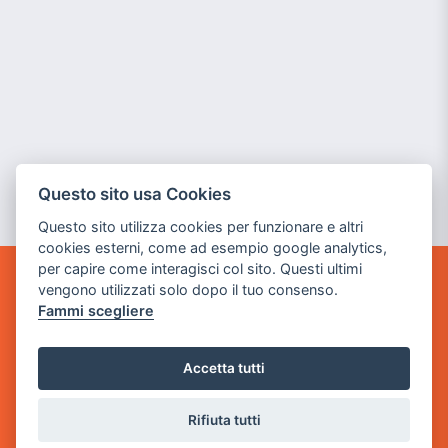
Questo sito usa Cookies
Questo sito utilizza cookies per funzionare e altri
cookies esterni, come ad esempio google analytics,
per capire come interagisci col sito. Questi ultimi
vengono utilizzati solo dopo il tuo consenso.
GAME WARP
Fammi scegliere
BY POWER GAME SRL
Sede Legale
Accetta tutti
via Villaggio dei Platani, 3
- 25014 Castenedolo, Brescia
Rifiuta tutti
Sede Operativa