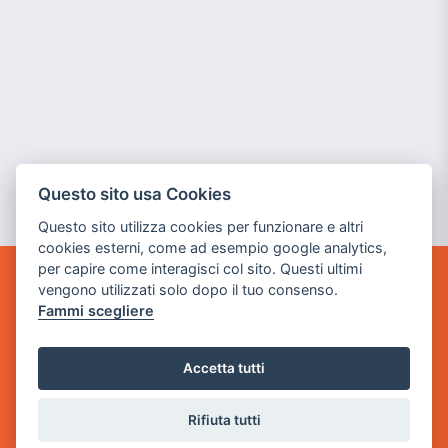
Questo sito usa Cookies
Questo sito utilizza cookies per funzionare e altri
cookies esterni, come ad esempio google analytics,
per capire come interagisci col sito. Questi ultimi
vengono utilizzati solo dopo il tuo consenso.
GAME WARP
Fammi scegliere
BY POWER GAME SRL
Sede Legale
Accetta tutti
via Villaggio dei Platani, 3
- 25014 Castenedolo, Brescia
Rifiuta tutti
Sede Operativa