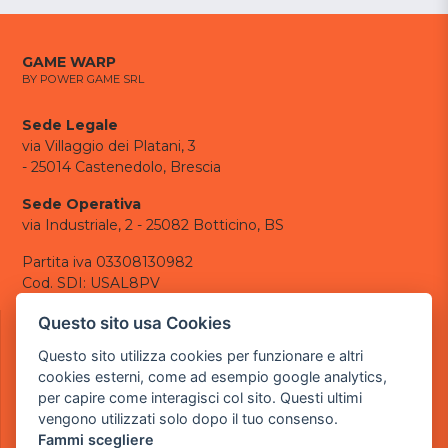
GAME WARP
BY POWER GAME SRL
Sede Legale
via Villaggio dei Platani, 3
- 25014 Castenedolo, Brescia
Sede Operativa
via Industriale, 2 - 25082 Botticino, BS
Partita iva 03308130982
Cod. SDI: USAL8PV
CONTATTI
Questo sito usa Cookies
e-mail:
info@powergame.it
Questo sito utilizza cookies per funzionare e altri
tel.: +39 030 376 2377
cookies esterni, come ad esempio google analytics,
tel.: +39 030 336 6259
per capire come interagisci col sito. Questi ultimi
pec:
powergamesrl@legalmail.it
vengono utilizzati solo dopo il tuo consenso.
Fammi scegliere
LINK UTILI