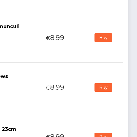
munculi
8.99
€
Buy
ows
8.99
€
Buy
n 23cm
8.99
Buy