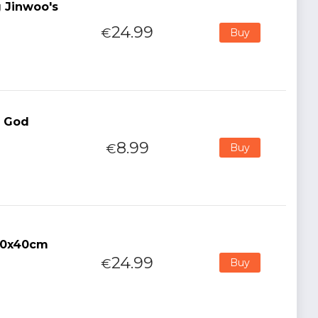
 Jinwoo's
24.99
€
Buy
f God
8.99
€
Buy
 90x40cm
24.99
€
Buy