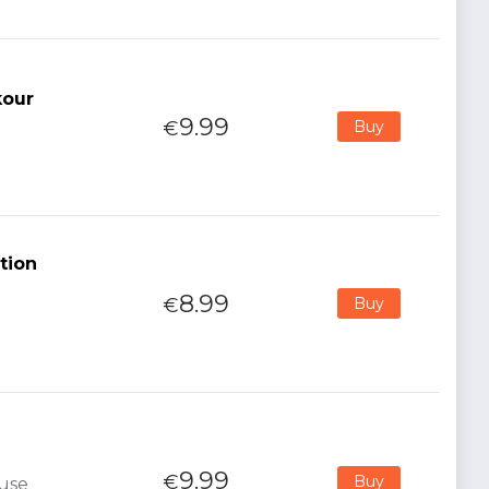
kour
9.99
€
Buy
tion
8.99
€
Buy
9.99
€
Buy
ouse