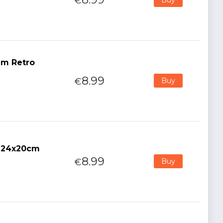
€
am Retro
8.99
€
Buy
a 24x20cm
8.99
€
Buy