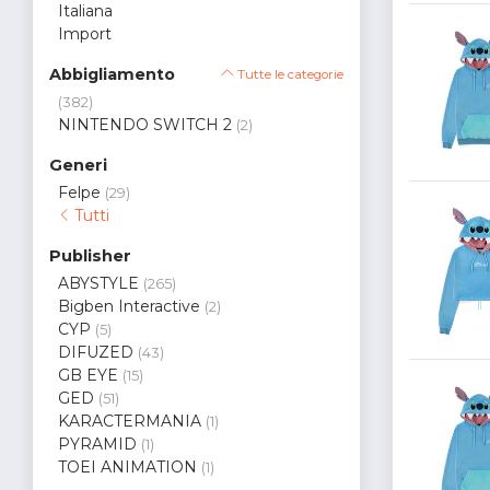
Italiana
Import
Abbigliamento
Tutte le categorie
(382)
NINTENDO SWITCH 2
(2)
Generi
Felpe
(29)
Tutti
Publisher
ABYSTYLE
(265)
Bigben Interactive
(2)
CYP
(5)
DIFUZED
(43)
GB EYE
(15)
GED
(51)
KARACTERMANIA
(1)
PYRAMID
(1)
TOEI ANIMATION
(1)