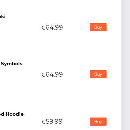
uki
64.99
€
Buy
i Symbols
64.99
€
Buy
ed Hoodie
59.99
€
Buy