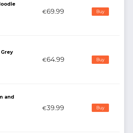
Hoodie
69.99
€
Buy
 Grey
64.99
€
Buy
lm and
39.99
€
Buy