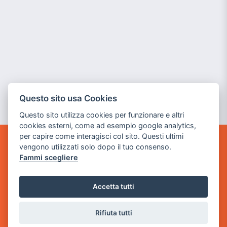
Questo sito usa Cookies
Questo sito utilizza cookies per funzionare e altri
cookies esterni, come ad esempio google analytics,
per capire come interagisci col sito. Questi ultimi
vengono utilizzati solo dopo il tuo consenso.
GAME WARP
Fammi scegliere
BY POWER GAME SRL
Sede Legale
Accetta tutti
via Villaggio dei Platani, 3
- 25014 Castenedolo, Brescia
Rifiuta tutti
Sede Operativa