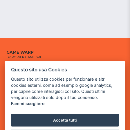
GAME WARP
BY POWER GAME SRL
Questo sito usa Cookies
Sede Legale
via Villaggio dei Platani, 3
Questo sito utilizza cookies per funzionare e altri
- 25014 Castenedolo, Brescia
cookies esterni, come ad esempio google analytics,
per capire come interagisci col sito. Questi ultimi
Sede Operativa
vengono utilizzati solo dopo il tuo consenso.
via Industriale, 2 - 25082 Botticino, BS
Fammi scegliere
Partita iva 03308130982
Cod. SDI: USAL8PV
Accetta tutti
CONTATTI