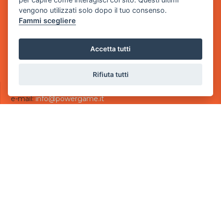
via Villaggio dei Platani, 3
vengono utilizzati solo dopo il tuo consenso.
- 25014 Castenedolo, Brescia
Fammi scegliere
Sede Operativa
via Industriale, 2 - 25082 Botticino, BS
Accetta tutti
Partita iva 03308130982
Cod. SDI: USAL8PV
Rifiuta tutti
CONTATTI
e-mail:
info@powergame.it
tel.: +39 030 376 2377
tel.: +39 030 336 6259
pec:
powergamesrl@legalmail.it
LINK UTILI
Chi siamo
Informazioni generali
Informativa Privacy
Informativa sui cookies
©
2026
Power Game srl
- Tutti i diritti sono riservati.