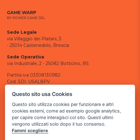
GAME WARP
BY POWER GAME SRL
Sede Legale
via Villaggio dei Platani, 3
- 25014 Castenedolo, Brescia
Sede Operativa
via Industriale, 2 - 25082 Botticino, BS
Partita iva 03308130982
Cod. SDI: USAL8PV
CONTATTI
Questo sito usa Cookies
e-mail:
info@powergame.it
Questo sito utilizza cookies per funzionare e altri
tel.: +39 030 376 2377
cookies esterni, come ad esempio google analytics,
tel.: +39 030 336 6259
per capire come interagisci col sito. Questi ultimi
pec:
powergamesrl@legalmail.it
vengono utilizzati solo dopo il tuo consenso.
Fammi scegliere
LINK UTILI
Chi siamo