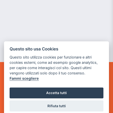
Questo sito usa Cookies
Questo sito utilizza cookies per funzionare e altri
cookies esterni, come ad esempio google analytics,
per capire come interagisci col sito. Questi ultimi
vengono utilizzati solo dopo il tuo consenso.
GAME WARP
Fammi scegliere
BY POWER GAME SRL
Sede Legale
Accetta tutti
via Villaggio dei Platani, 3
- 25014 Castenedolo, Brescia
Rifiuta tutti
Sede Operativa