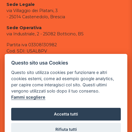
Sede Legale
via Villaggio dei Platani, 3
- 25014 Castenedolo, Brescia
Sede Operativa
via Industriale, 2 - 25082 Botticino, BS
Partita iva 03308130982
Cod. SDI: USAL8PV
CONTATTI
Questo sito usa Cookies
e-mail:
info@powergame.it
Questo sito utilizza cookies per funzionare e altri
tel.: +39 030 376 2377
cookies esterni, come ad esempio google analytics,
tel.: +39 030 336 6259
per capire come interagisci col sito. Questi ultimi
pec:
powergamesrl@legalmail.it
vengono utilizzati solo dopo il tuo consenso.
Fammi scegliere
LINK UTILI
Chi siamo
Informazioni generali
Accetta tutti
Informativa Privacy
Informativa sui cookies
Rifiuta tutti