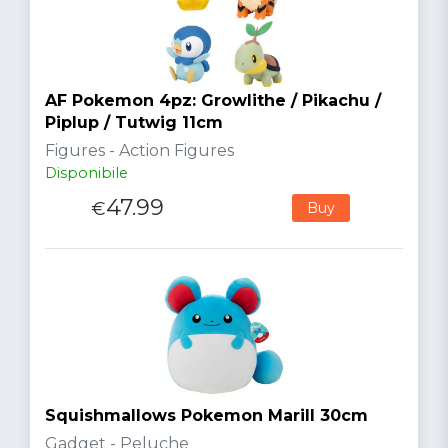
AF Pokemon 4pz: Growlithe / Pikachu /
Piplup / Tutwig 11cm
Figures - Action Figures
Disponibile
47.99
€
Buy
Squishmallows Pokemon Marill 30cm
Gadget - Peluche