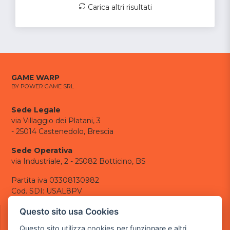
Carica altri risultati
GAME WARP
BY POWER GAME SRL
Sede Legale
via Villaggio dei Platani, 3
- 25014 Castenedolo, Brescia
Sede Operativa
via Industriale, 2 - 25082 Botticino, BS
Partita iva 03308130982
Cod. SDI: USAL8PV
CONTATTI
Questo sito usa Cookies
e-mail:
info@powergame.it
Questo sito utilizza cookies per funzionare e altri