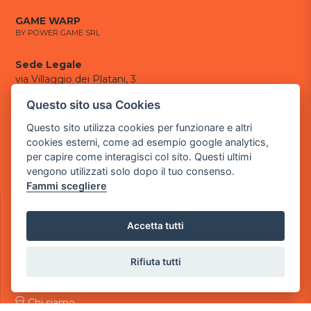
GAME WARP
BY POWER GAME SRL
Sede Legale
via Villaggio dei Platani, 3
- 25014 Castenedolo, Brescia
Questo sito usa Cookies
Sede Operativa
Questo sito utilizza cookies per funzionare e altri
via Industriale, 2 - 25082 Botticino, BS
cookies esterni, come ad esempio google analytics,
per capire come interagisci col sito. Questi ultimi
Partita iva 03308130982
vengono utilizzati solo dopo il tuo consenso.
Cod. SDI: USAL8PV
Fammi scegliere
CONTATTI
e-mail:
info@powergame.it
Accetta tutti
tel.: +39 030 376 2377
tel.: +39 030 336 6259
pec:
powergamesrl@legalmail.it
Rifiuta tutti
LINK UTILI
Chi siamo