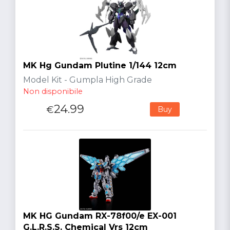
MK Hg Gundam Plutine 1/144 12cm
Model Kit - Gumpla High Grade
Non disponibile
24.99
€
Buy
MK HG Gundam RX-78f00/e EX-001
G.L.R.S.S. Chemical Vrs 12cm