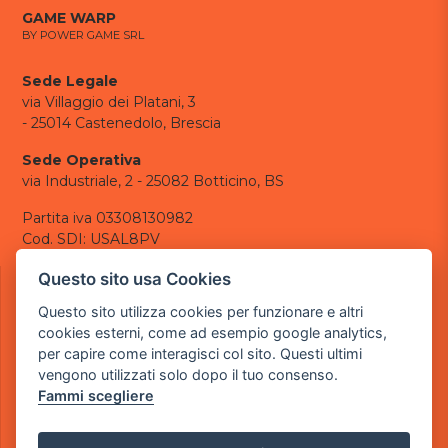
GAME WARP
BY POWER GAME SRL
Sede Legale
via Villaggio dei Platani, 3
- 25014 Castenedolo, Brescia
Sede Operativa
via Industriale, 2 - 25082 Botticino, BS
Partita iva 03308130982
Cod. SDI: USAL8PV
CONTATTI
Questo sito usa Cookies
e-mail:
info@powergame.it
Questo sito utilizza cookies per funzionare e altri
tel.: +39 030 376 2377
cookies esterni, come ad esempio google analytics,
tel.: +39 030 336 6259
per capire come interagisci col sito. Questi ultimi
pec:
powergamesrl@legalmail.it
vengono utilizzati solo dopo il tuo consenso.
Fammi scegliere
LINK UTILI
Chi siamo
Informazioni generali