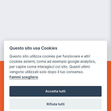
Questo sito usa Cookies
Questo sito utilizza cookies per funzionare e altri
cookies esterni, come ad esempio google analytics,
per capire come interagisci col sito. Questi ultimi
vengono utilizzati solo dopo il tuo consenso.
GAME WARP
Fammi scegliere
BY POWER GAME SRL
Sede Legale
Accetta tutti
via Villaggio dei Platani, 3
- 25014 Castenedolo, Brescia
Rifiuta tutti
Sede Operativa