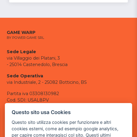
GAME WARP
BY POWER GAME SRL
Sede Legale
via Villaggio dei Platani, 3
- 25014 Castenedolo, Brescia
Sede Operativa
via Industriale, 2 - 25082 Botticino, BS
Partita iva 03308130982
Cod. SDI: USAL8PV
CONTATTI
Questo sito usa Cookies
e-mail:
info@powergame.it
Questo sito utilizza cookies per funzionare e altri
tel.: +39 030 376 2377
cookies esterni, come ad esempio google analytics,
tel.: +39 030 336 6259
per capire come interagisci col sito. Questi ultimi