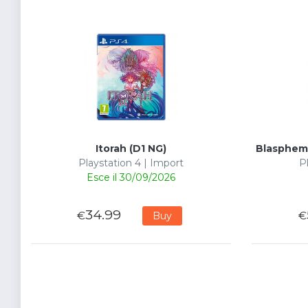
Itorah (D1 NG)
Blasphemo
Playstation 4 | Import
P
Esce il 30/09/2026
34.99
€
€
Buy