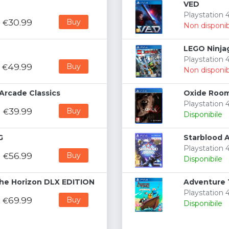
VED
Playstation
30.99
Buy
€
Non disponib
LEGO Ninja
Playstation 
49.99
Buy
€
Non disponib
Arcade Classics
Oxide Room
Playstation
39.99
Buy
€
Disponibile
G
Starblood 
Playstation 4
56.99
Buy
€
Disponibile
the Horizon DLX EDITION
Adventure Ti
Playstation 4
69.99
Buy
€
Disponibile