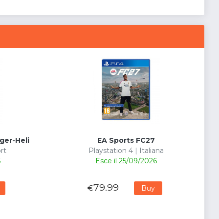
ger-Heli
EA Sports FC27
rt
Playstation 4 | Italiana
6
Esce il 25/09/2026
79.99
€
Buy