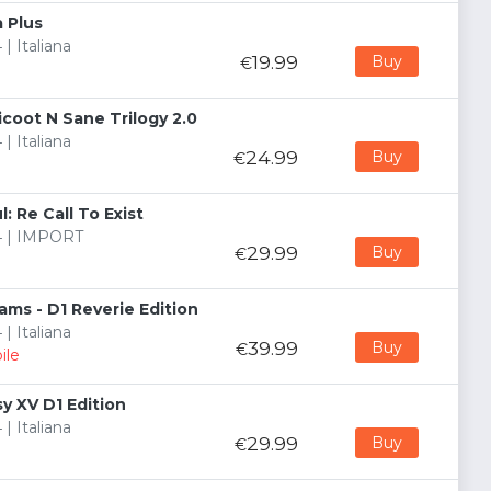
 Plus
 | Italiana
19.99
Buy
€
coot N Sane Trilogy 2.0
 | Italiana
24.99
Buy
€
: Re Call To Exist
 4 | IMPORT
29.99
Buy
€
eams - D1 Reverie Edition
 | Italiana
39.99
Buy
€
ile
sy XV D1 Edition
 | Italiana
29.99
Buy
€