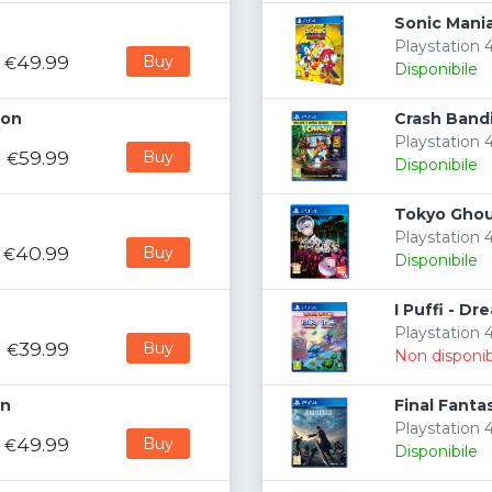
Sonic Mania
Playstation 4
49.99
Buy
€
Disponibile
ion
Crash Bandi
Playstation 4
59.99
Buy
€
Disponibile
Tokyo Ghoul
Playstation
40.99
Buy
€
Disponibile
I Puffi - Dr
Playstation 4
39.99
Buy
€
Non disponib
on
Final Fanta
Playstation 4
49.99
Buy
€
Disponibile