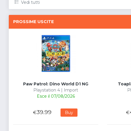
Vedi tutti
PROSSIME USCITE
Paw Patrol: Dino World D1 NG
Toapl
Playstation 4 | Import
P
Esce il 07/08/2026
39.99
€
€
Buy