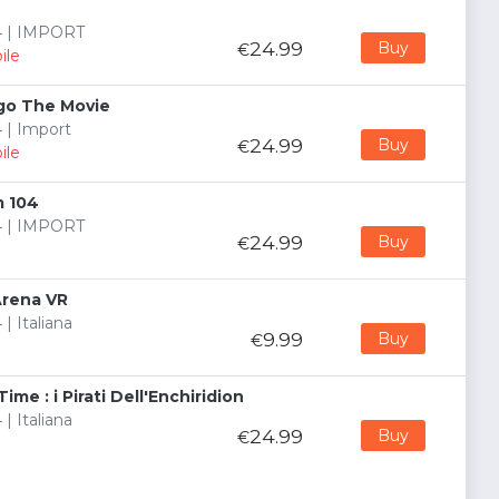
 4 | IMPORT
24.99
Buy
€
ile
go The Movie
4 | Import
24.99
Buy
€
ile
 104
 4 | IMPORT
24.99
Buy
€
Arena VR
 | Italiana
9.99
Buy
€
me : i Pirati Dell'Enchiridion
 | Italiana
24.99
Buy
€