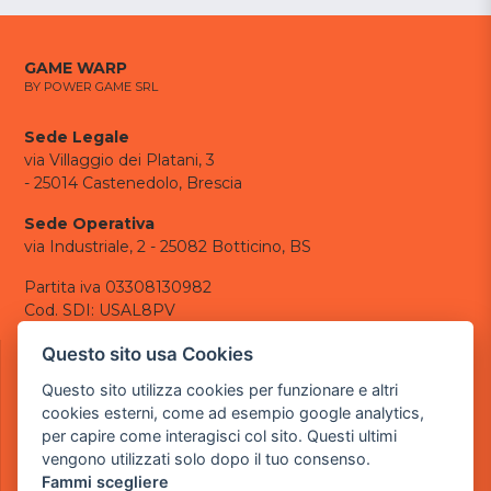
GAME WARP
BY POWER GAME SRL
Sede Legale
via Villaggio dei Platani, 3
- 25014 Castenedolo, Brescia
Sede Operativa
via Industriale, 2 - 25082 Botticino, BS
Partita iva 03308130982
Cod. SDI: USAL8PV
CONTATTI
Questo sito usa Cookies
e-mail:
info@powergame.it
Questo sito utilizza cookies per funzionare e altri
tel.: +39 030 376 2377
cookies esterni, come ad esempio google analytics,
tel.: +39 030 336 6259
per capire come interagisci col sito. Questi ultimi
pec:
powergamesrl@legalmail.it
vengono utilizzati solo dopo il tuo consenso.
Fammi scegliere
LINK UTILI