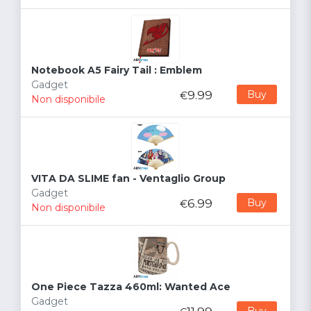
Notebook A5 Fairy Tail : Emblem
Gadget
9.99
Buy
€
Non disponibile
VITA DA SLIME fan - Ventaglio Group
Gadget
6.99
Buy
€
Non disponibile
One Piece Tazza 460ml: Wanted Ace
Gadget
Buy