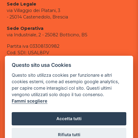
Sede Legale
via Villaggio dei Platani, 3
- 25014 Castenedolo, Brescia
Sede Operativa
via Industriale, 2 - 25082 Botticino, BS
Partita iva 03308130982
Cod. SDI: USAL8PV
CONTATTI
Questo sito usa Cookies
e-mail:
info@powergame.it
Questo sito utilizza cookies per funzionare e altri
tel.: +39 030 376 2377
cookies esterni, come ad esempio google analytics,
tel.: +39 030 336 6259
per capire come interagisci col sito. Questi ultimi
pec:
powergamesrl@legalmail.it
vengono utilizzati solo dopo il tuo consenso.
Fammi scegliere
LINK UTILI
Chi siamo
Informazioni generali
Accetta tutti
Informativa Privacy
Informativa sui cookies
Rifiuta tutti