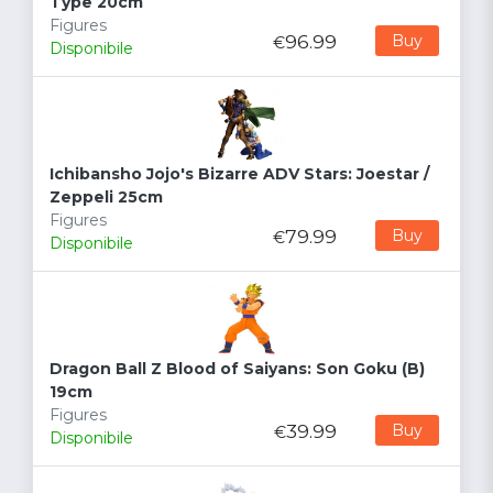
Type 20cm
Figures
96.99
Buy
€
Disponibile
Ichibansho Jojo's Bizarre ADV Stars: Joestar /
Zeppeli 25cm
Figures
79.99
Buy
€
Disponibile
Dragon Ball Z Blood of Saiyans: Son Goku (B)
19cm
Figures
39.99
Buy
€
Disponibile