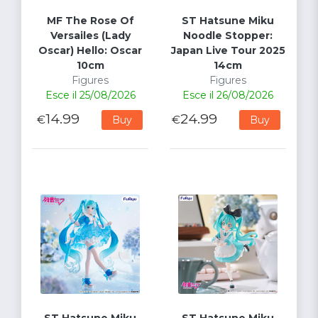
MF The Rose Of
ST Hatsune Miku
Versailes (Lady
Noodle Stopper:
Oscar) Hello: Oscar
Japan Live Tour 2025
10cm
14cm
Figures
Figures
Esce il 25/08/2026
Esce il 26/08/2026
14.99
24.99
€
€
Buy
Buy
ST Hatsune Miku
ST Hatsune Miku