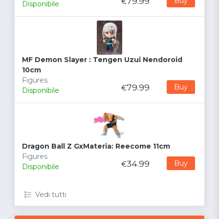
79.99
Buy
€
Disponibile
MF Demon Slayer : Tengen Uzui Nendoroid
10cm
Figures
79.99
Buy
€
Disponibile
Dragon Ball Z GxMateria: Reecome 11cm
Figures
34.99
Buy
€
Disponibile
Vedi tutti