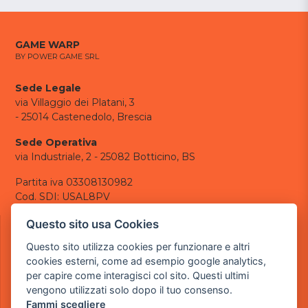
GAME WARP
BY POWER GAME SRL
Sede Legale
via Villaggio dei Platani, 3
- 25014 Castenedolo, Brescia
Sede Operativa
via Industriale, 2 - 25082 Botticino, BS
Partita iva 03308130982
Cod. SDI: USAL8PV
CONTATTI
Questo sito usa Cookies
e-mail:
info@powergame.it
Questo sito utilizza cookies per funzionare e altri
tel.: +39 030 376 2377
cookies esterni, come ad esempio google analytics,
tel.: +39 030 336 6259
per capire come interagisci col sito. Questi ultimi
pec:
powergamesrl@legalmail.it
vengono utilizzati solo dopo il tuo consenso.
Fammi scegliere
LINK UTILI