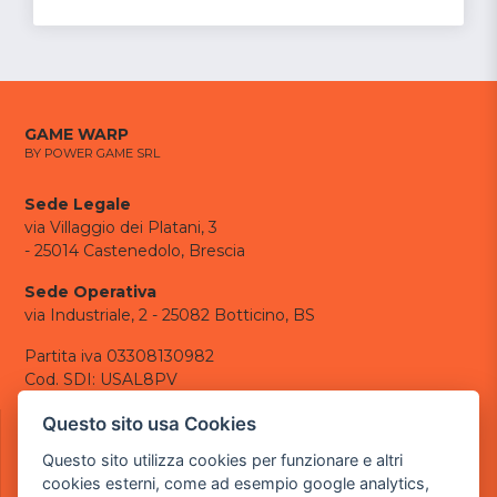
GAME WARP
BY POWER GAME SRL
Sede Legale
via Villaggio dei Platani, 3
- 25014 Castenedolo, Brescia
Sede Operativa
via Industriale, 2 - 25082 Botticino, BS
Partita iva 03308130982
Cod. SDI: USAL8PV
CONTATTI
Questo sito usa Cookies
e-mail:
info@powergame.it
Questo sito utilizza cookies per funzionare e altri
tel.: +39 030 376 2377
cookies esterni, come ad esempio google analytics,
tel.: +39 030 336 6259