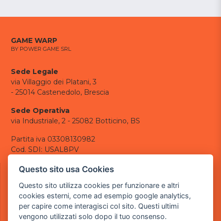
GAME WARP
BY POWER GAME SRL
Sede Legale
via Villaggio dei Platani, 3
- 25014 Castenedolo, Brescia
Sede Operativa
via Industriale, 2 - 25082 Botticino, BS
Partita iva 03308130982
Cod. SDI: USAL8PV
CONTATTI
Questo sito usa Cookies
e-mail:
info@powergame.it
Questo sito utilizza cookies per funzionare e altri
tel.: +39 030 376 2377
cookies esterni, come ad esempio google analytics,
tel.: +39 030 336 6259
per capire come interagisci col sito. Questi ultimi
pec:
powergamesrl@legalmail.it
vengono utilizzati solo dopo il tuo consenso.