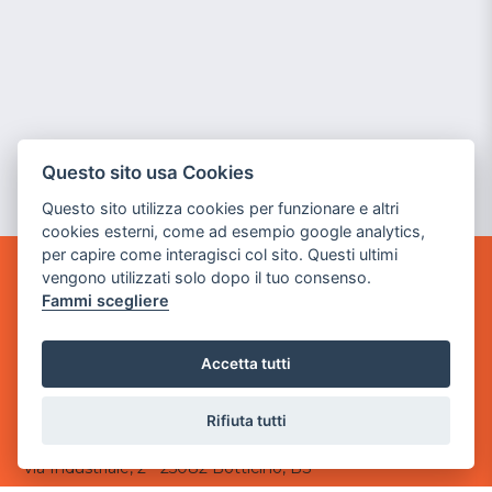
Questo sito usa Cookies
Questo sito utilizza cookies per funzionare e altri
cookies esterni, come ad esempio google analytics,
per capire come interagisci col sito. Questi ultimi
vengono utilizzati solo dopo il tuo consenso.
GAME WARP
Fammi scegliere
BY POWER GAME SRL
Sede Legale
Accetta tutti
via Villaggio dei Platani, 3
- 25014 Castenedolo, Brescia
Rifiuta tutti
Sede Operativa
via Industriale, 2 - 25082 Botticino, BS