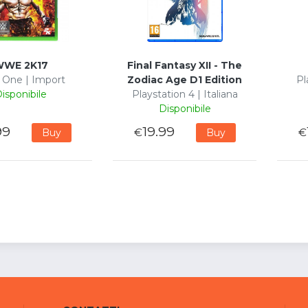
WE 2K17
Final Fantasy XII - The
 One | Import
Zodiac Age D1 Edition
Pl
isponibile
Playstation 4 | Italiana
Disponibile
99
19.99
€
€
Buy
Buy