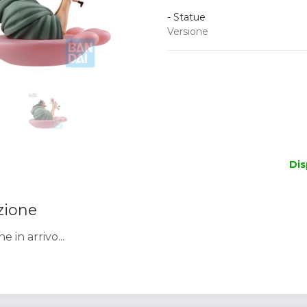
-
Statue
Versione
Dis
zione
e in arrivo...