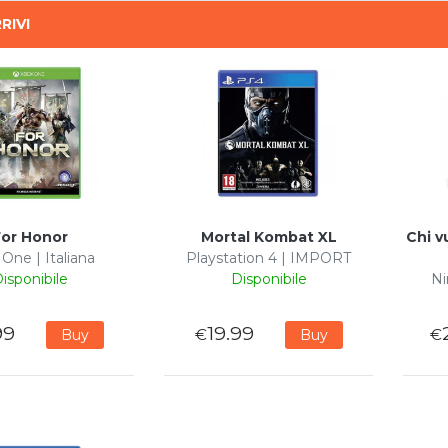
RIVI
For Honor
Mortal Kombat XL
Chi v
One | Italiana
Playstation 4 | IMPORT
isponibile
Disponibile
Ni
99
19.99
€
€
Buy
Buy