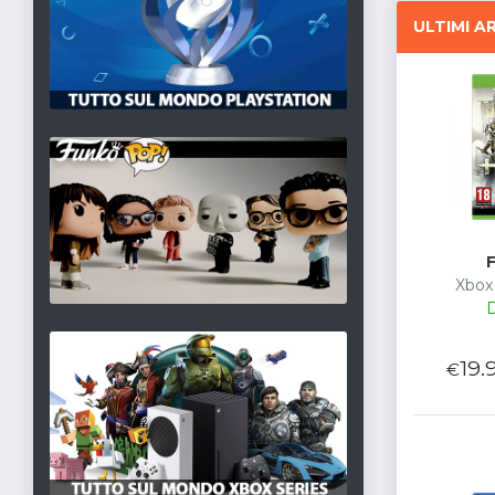
ULTIMI AR
Xbox 
D
19.
€