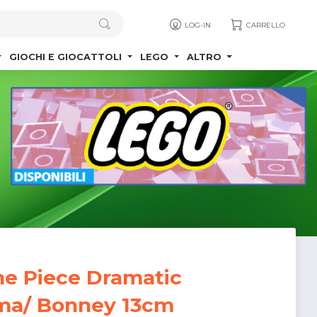
LOG-IN
CARRELLO
GIOCHI E GIOCATTOLI
LEGO
ALTRO
ne Piece Dramatic
ma/ Bonney 13cm