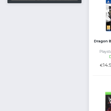
Dragon B
Playsta
D
14.
€