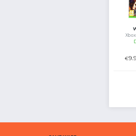
W
Xbox
D
9.
€