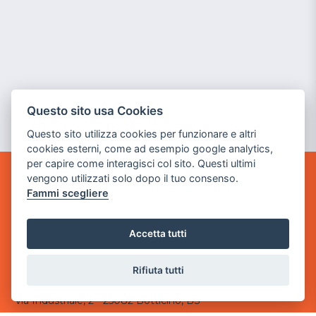
Questo sito usa Cookies
Questo sito utilizza cookies per funzionare e altri
cookies esterni, come ad esempio google analytics,
per capire come interagisci col sito. Questi ultimi
vengono utilizzati solo dopo il tuo consenso.
GAME WARP
Fammi scegliere
BY POWER GAME SRL
Sede Legale
Accetta tutti
via Villaggio dei Platani, 3
- 25014 Castenedolo, Brescia
Rifiuta tutti
Sede Operativa
via Industriale, 2 - 25082 Botticino, BS