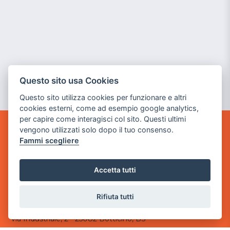
Questo sito usa Cookies
Questo sito utilizza cookies per funzionare e altri
cookies esterni, come ad esempio google analytics,
per capire come interagisci col sito. Questi ultimi
vengono utilizzati solo dopo il tuo consenso.
GAME WARP
Fammi scegliere
BY POWER GAME SRL
Sede Legale
Accetta tutti
via Villaggio dei Platani, 3
- 25014 Castenedolo, Brescia
Rifiuta tutti
Sede Operativa
via Industriale, 2 - 25082 Botticino, BS