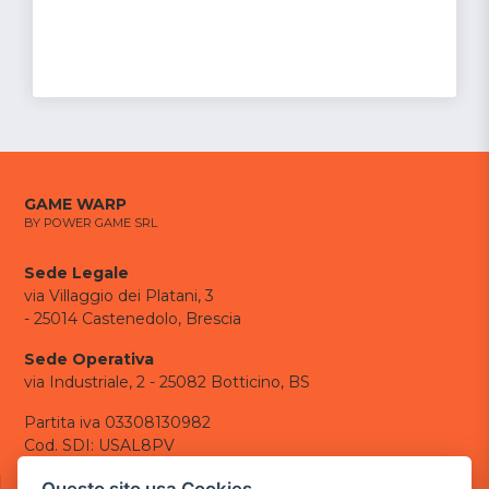
GAME WARP
BY POWER GAME SRL
Sede Legale
via Villaggio dei Platani, 3
- 25014 Castenedolo, Brescia
Sede Operativa
via Industriale, 2 - 25082 Botticino, BS
Partita iva 03308130982
Cod. SDI: USAL8PV
CONTATTI
Questo sito usa Cookies